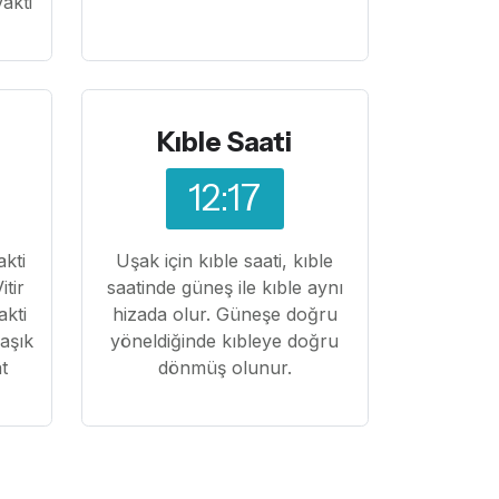
akti
Kıble Saati
12:17
akti
Uşak için kıble saati, kıble
itir
saatinde güneş ile kıble aynı
akti
hizada olur. Güneşe doğru
laşık
yöneldiğinde kıbleye doğru
t
dönmüş olunur.