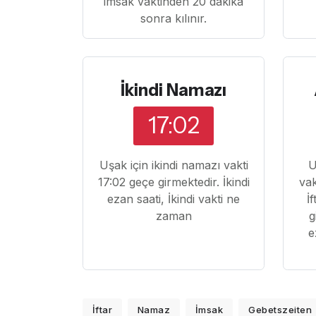
imsak vaktinden 20 dakika
sonra kılınır.
İkindi Namazı
17:02
Uşak için ikindi namazı vakti
U
17:02 geçe girmektedir. İkindi
vak
ezan saati, İkindi vakti ne
İ
zaman
g
e
İftar
Namaz
İmsak
Gebetszeiten