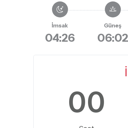
İmsak
Güneş
04:26
06:0
00