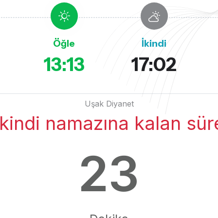
Öğle
İkindi
2
13:13
17:02
Uşak Diyanet
İkindi namazına kalan sür
23