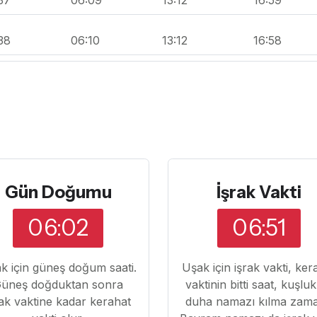
38
06:10
13:12
16:58
Gün Doğumu
İşrak Vakti
06:02
06:51
k için güneş doğum saati.
Uşak için işrak vakti, ker
üneş doğduktan sonra
vaktinin bitti saat, kuşlu
rak vaktine kadar kerahat
duha namazı kılma zama