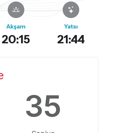
Akşam
Yatsı
20:15
21:44
e
34