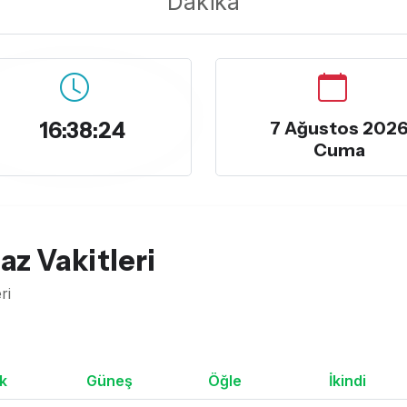
Dakika
16:38:25
7 Ağustos 202
Cuma
z Vakitleri
ri
k
Güneş
Öğle
İkindi