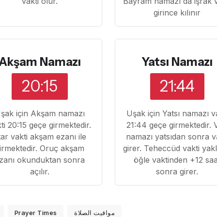
vakti olur.
Bayram namazı da işrak v
girince kılınır
Akşam Namazı
Yatsı Namazı
20:15
21:44
şak için Akşam namazı
Uşak için Yatsı namazı v
ti 20:15 geçe girmektedir.
21:44 geçe girmektedir. V
ftar vakti akşam ezanı ile
namazı yatsıdan sonra v
irmektedir. Oruç akşam
girer. Teheccüd vakti yak
zanı okunduktan sonra
öğle vaktinden +12 saa
açılır.
sonra girer.
Prayer Times
مواقيت الصلاة