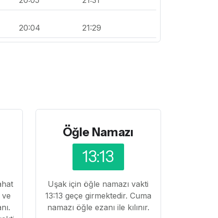
20:04
21:29
Öğle Namazı
13:13
ahat
Uşak için öğle namazı vakti
k ve
13:13 geçe girmektedir. Cuma
nı.
namazı öğle ezanı ile kılınır.