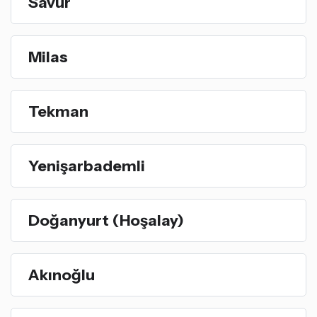
Savur
Milas
Tekman
Yenişarbademli
Doğanyurt (Hoşalay)
Akınoğlu