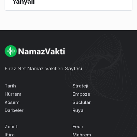
Yahyalı
Firaz.Net Namaz Vakitleri Sayfası
Tarih
Strateji
Hürrem
Empoze
Kösem
Suclular
Darbeler
Rüya
Zehirli
Fecir
Iftira
Mahrem