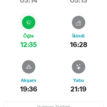
03:14
05:13
Öğle
İkindi
12:35
16:28
Akşam
Yatsı
19:36
21:19
Güneyce Temkinli