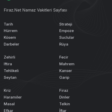
Firaz.Net Namaz Vakitleri Sayfası
Tarih
Strateji
Hürrem
Empoze
Kösem
Suclular
Darbeler
Rüya
Zehirli
Fecir
Iftira
Mahrem
Tehlikeli
Kanser
Seytan
Garip
Kriz
Firaz
Haramiler
Dinler
Masal
Telkin
Efkar
İftar