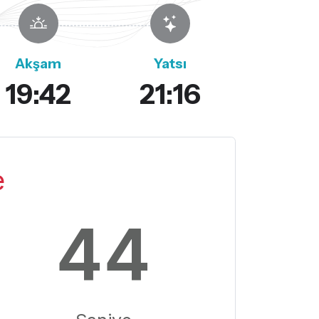
Akşam
Yatsı
19:42
21:16
e
43