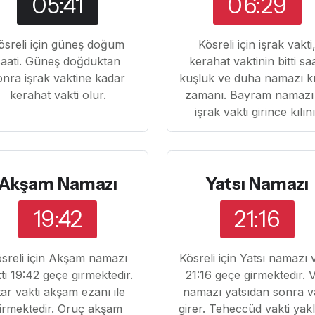
05:41
06:29
ösreli için güneş doğum
Kösreli için işrak vakti
saati. Güneş doğduktan
kerahat vaktinin bitti sa
onra işrak vaktine kadar
kuşluk ve duha namazı k
kerahat vakti olur.
zamanı. Bayram namazı
işrak vakti girince kılın
Akşam Namazı
Yatsı Namazı
19:42
21:16
sreli için Akşam namazı
Kösreli için Yatsı namazı 
ti 19:42 geçe girmektedir.
21:16 geçe girmektedir. Vi
ftar vakti akşam ezanı ile
namazı yatsıdan sonra v
irmektedir. Oruç akşam
girer. Teheccüd vakti yak