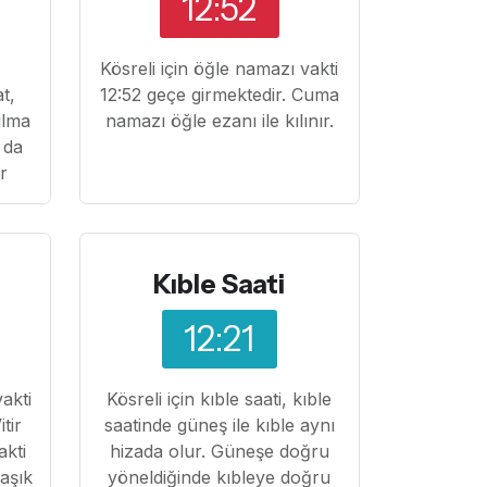
12:52
,
Kösreli için öğle namazı vakti
at,
12:52 geçe girmektedir. Cuma
ılma
namazı öğle ezanı ile kılınır.
 da
ır
Kıble Saati
12:21
vakti
Kösreli için kıble saati, kıble
tir
saatinde güneş ile kıble aynı
akti
hizada olur. Güneşe doğru
laşık
yöneldiğinde kıbleye doğru