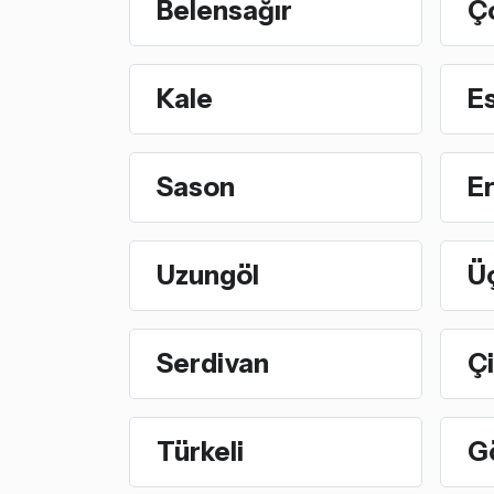
Belensağır
Ç
Kale
Es
Sason
Er
Uzungöl
Ü
Serdivan
Çi
Türkeli
G