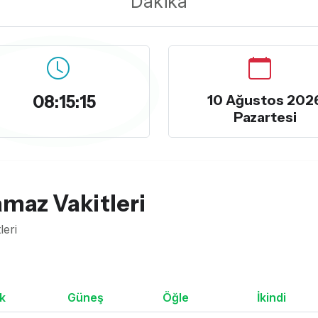
Dakika
08:15:16
10 Ağustos 202
Pazartesi
amaz Vakitleri
leri
k
Güneş
Öğle
İkindi