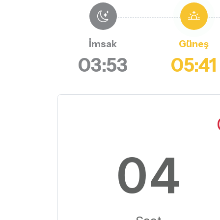
İmsak
Güneş
03:53
05:41
04