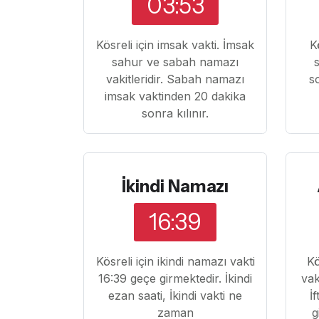
03:53
Kösreli için imsak vakti. İmsak
K
sahur ve sabah namazı
vakitleridir. Sabah namazı
s
imsak vaktinden 20 dakika
sonra kılınır.
İkindi Namazı
16:39
Kösreli için ikindi namazı vakti
Kö
16:39 geçe girmektedir. İkindi
vak
ezan saati, İkindi vakti ne
İ
zaman
g