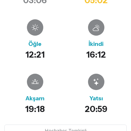
03:06
05:02
Öğle
İkindi
12:21
16:12
Akşam
Yatsı
19:18
20:59
Hoşhaber Temkinli