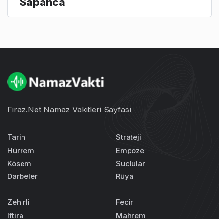
Sapanca
Firaz.Net Namaz Vakitleri Sayfası
Tarih
Strateji
Hürrem
Empoze
Kösem
Suclular
Darbeler
Rüya
Zehirli
Fecir
Iftira
Mahrem