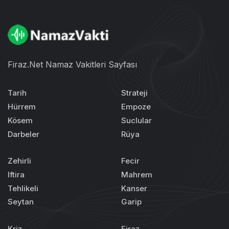
Firaz.Net Namaz Vakitleri Sayfası
Tarih
Strateji
Hürrem
Empoze
Kösem
Suclular
Darbeler
Rüya
Zehirli
Fecir
Iftira
Mahrem
Tehlikeli
Kanser
Seytan
Garip
Kriz
Firaz