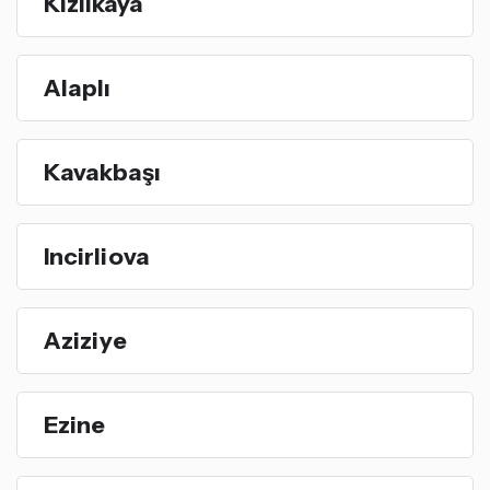
Kızılkaya
Alaplı
Kavakbaşı
Incirliova
Aziziye
Ezine