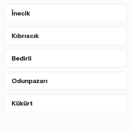
İnecik
Kıbrıscık
Bedirli
Odunpazarı
Kükürt