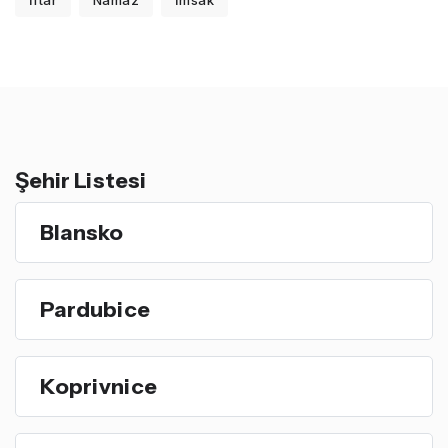
İftar
Namaz
İmsak
Şehir Listesi
Blansko
Pardubice
Koprivnice