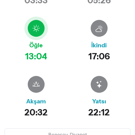
03:33
05:26
Öğle
İkindi
13:04
17:06
Akşam
Yatsı
20:32
22:12
Benesov Diyanet