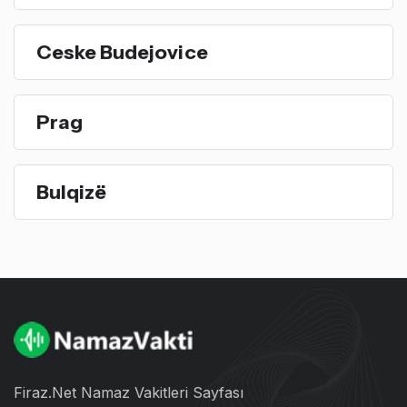
Ceske Budejovice
Prag
Bulqizë
Firaz.Net Namaz Vakitleri Sayfası