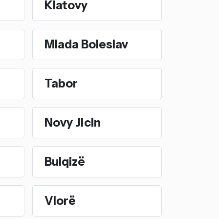
Klatovy
Mlada Boleslav
Tabor
Novy Jicin
Bulqizë
Vlorë