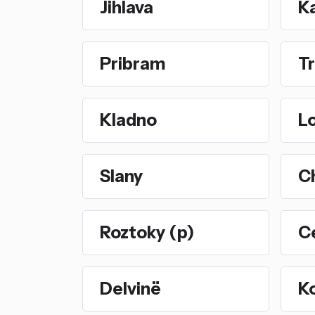
Jihlava
Ka
Pribram
Tr
Kladno
L
Slany
C
Roztoky (p)
C
Delvinë
K