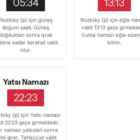
05:34
13:13
Roztoky (p) için güneş
Roztoky (p) için öğle na
doğum saati. Güneş
vakti 13:13 geçe girmekte
doğduktan sonra işrak
Cuma namazı öğle ezanı 
ktine kadar kerahat vakti
kılınır.
olur.
Yatsı Namazı
22:23
toky (p) için Yatsı namazı
ti 22:23 geçe girmektedir.
tir namazı yatsıdan sonra
kti girer. Teheccüd vakti