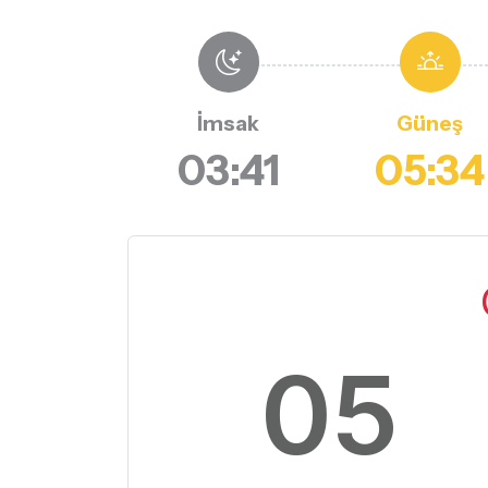
İmsak
Güneş
03:41
05:34
05