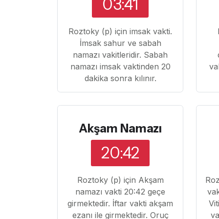
03:41
Roztoky (p) için imsak vakti.
İmsak sahur ve sabah
namazı vakitleridir. Sabah
namazı imsak vaktinden 20
va
dakika sonra kılınır.
Akşam Namazı
20:42
Roztoky (p) için Akşam
Roz
namazı vakti 20:42 geçe
vak
girmektedir. İftar vakti akşam
Vi
ezanı ile girmektedir. Oruç
va