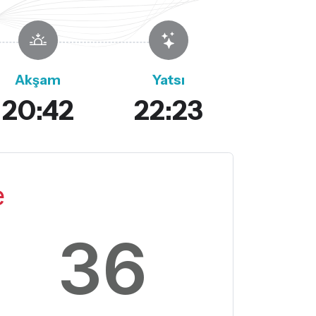
Akşam
Yatsı
20:42
22:23
e
35