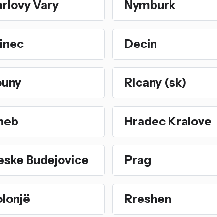
rlovy Vary
Nymburk
inec
Decin
ouny
Ricany (sk)
heb
Hradec Kralove
eske Budejovice
Prag
olonjë
Rreshen