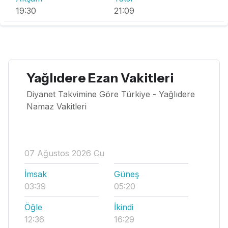
19:30
21:09
Yağlıdere Ezan Vakitleri
Diyanet Takvimine Göre Türkiye - Yağlıdere
Namaz Vakitleri
07 Ağustos 2026 Cu
İmsak
Güneş
03:39
05:20
Öğle
İkindi
12:36
16:29