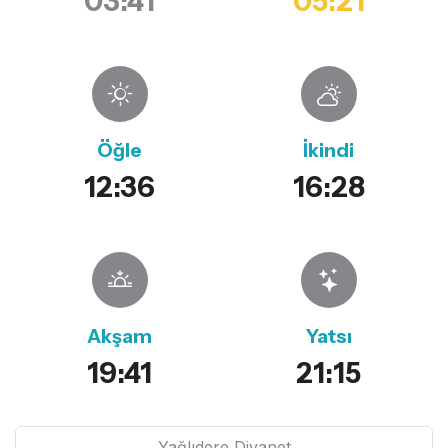
03:41
05:21
Öğle
İkindi
12:36
16:28
Akşam
Yatsı
19:41
21:15
Yağlıdere Diyanet