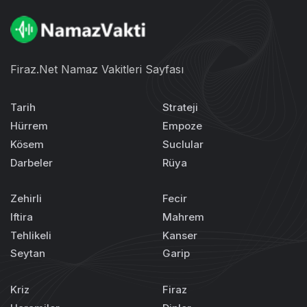
Firaz.Net Namaz Vakitleri Sayfası
Tarih
Strateji
Hürrem
Empoze
Kösem
Suclular
Darbeler
Rüya
Zehirli
Fecir
Iftira
Mahrem
Tehlikeli
Kanser
Seytan
Garip
Kriz
Firaz