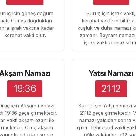
uruç için güneş doğum
Suruç için işrak vakti,
saati. Güneş doğduktan
kerahat vaktinin bitti sa
onra işrak vaktine kadar
kuşluk ve duha namazı k
kerahat vakti olur.
zamanı. Bayram namazı
işrak vakti girince kılın
Akşam Namazı
Yatsı Namazı
19:36
21:12
uruç için Akşam namazı
Suruç için Yatsı namazı v
ti 19:36 geçe girmektedir.
21:12 geçe girmektedir. Vi
ftar vakti akşam ezanı ile
namazı yatsıdan sonra v
irmektedir. Oruç akşam
girer. Teheccüd vakti yak
zanı okunduktan sonra
öğle vaktinden +12 saa