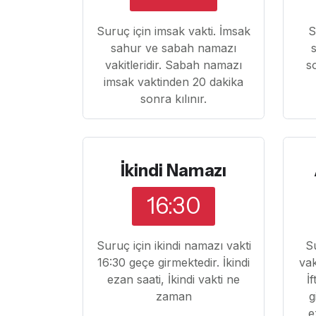
Suruç için imsak vakti. İmsak
S
sahur ve sabah namazı
vakitleridir. Sabah namazı
s
imsak vaktinden 20 dakika
sonra kılınır.
İkindi Namazı
16:30
Suruç için ikindi namazı vakti
S
16:30 geçe girmektedir. İkindi
vak
ezan saati, İkindi vakti ne
İ
zaman
g
e