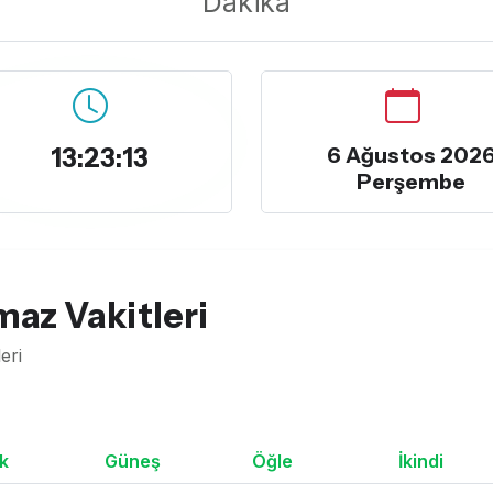
Dakika
13:23:14
6 Ağustos 202
Perşembe
az Vakitleri
eri
k
Güneş
Öğle
İkindi