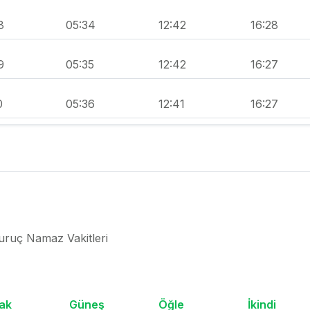
8
05:34
12:42
16:28
9
05:35
12:42
16:27
0
05:36
12:41
16:27
i
uruç Namaz Vakitleri
ak
Güneş
Öğle
İkindi