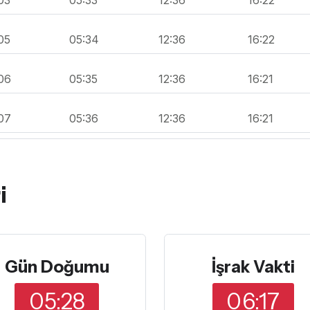
05
05:34
12:36
16:22
06
05:35
12:36
16:21
07
05:36
12:36
16:21
i
Gün Doğumu
İşrak Vakti
05:28
06:17