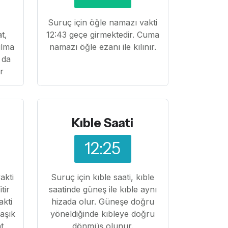
Suruç için öğle namazı vakti
at,
12:43 geçe girmektedir. Cuma
ılma
namazı öğle ezanı ile kılınır.
 da
ır
Kıble Saati
12:25
akti
Suruç için kıble saati, kıble
tir
saatinde güneş ile kıble aynı
akti
hizada olur. Güneşe doğru
laşık
yöneldiğinde kıbleye doğru
t
dönmüş olunur.