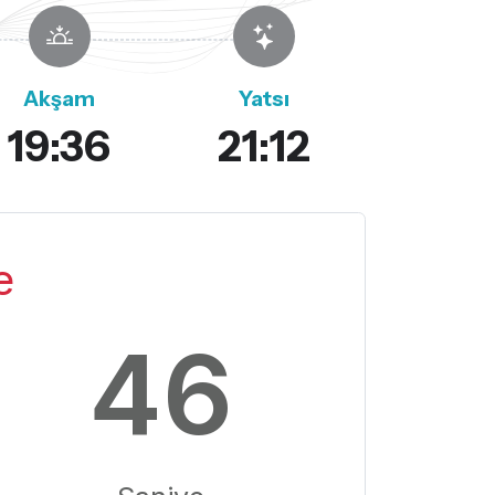
Akşam
Yatsı
19:36
21:12
e
45