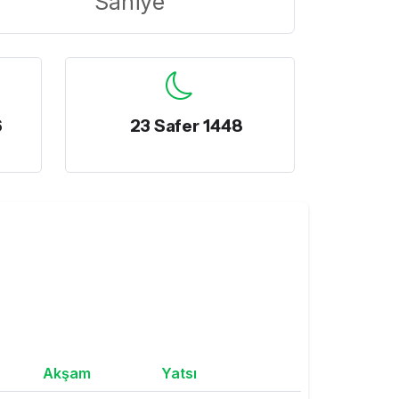
Saniye
6
23 Safer 1448
Akşam
Yatsı