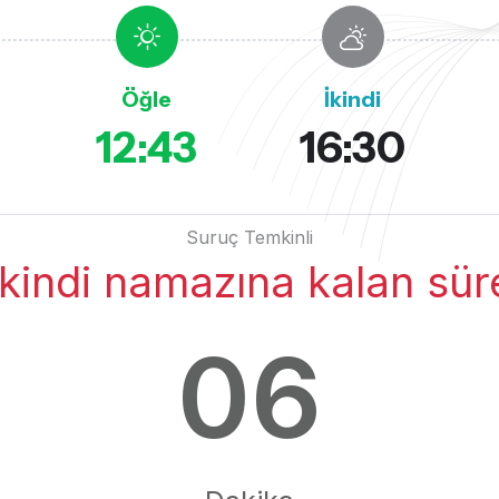
Öğle
İkindi
12:43
16:30
Suruç Temkinli
İkindi namazına kalan sür
06