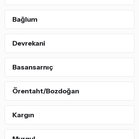
Bağlum
Devrekani
Basansarnıç
Örentaht/Bozdoğan
Kargın
Murgul