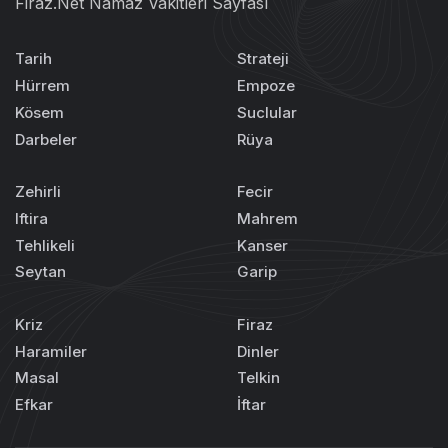
Firaz.Net Namaz Vakitleri Sayfası
Tarih
Strateji
Hürrem
Empoze
Kösem
Suclular
Darbeler
Rüya
Zehirli
Fecir
Iftira
Mahrem
Tehlikeli
Kanser
Seytan
Garip
Kriz
Firaz
Haramiler
Dinler
Masal
Telkin
Efkar
İftar