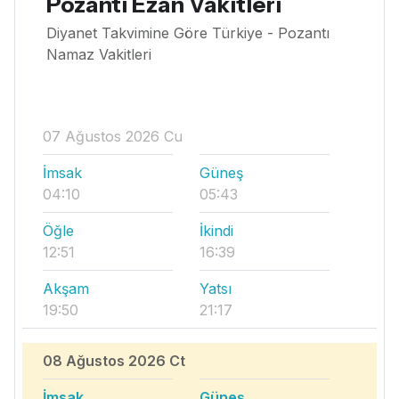
Pozantı Ezan Vakitleri
Diyanet Takvimine Göre Türkiye - Pozantı
Namaz Vakitleri
07 Ağustos 2026 Cu
İmsak
Güneş
04:10
05:43
Öğle
İkindi
12:51
16:39
Akşam
Yatsı
19:50
21:17
08 Ağustos 2026 Ct
İmsak
Güneş