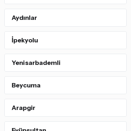
Aydınlar
İpekyolu
Yenisarbademli
Beycuma
Arapgir
Eyüpsultan