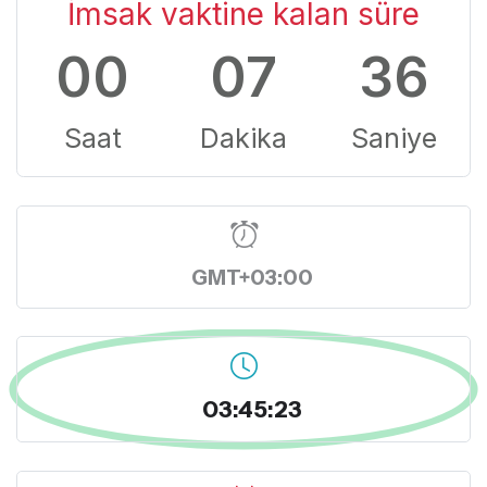
İmsak vaktine kalan süre
00
07
35
Saat
Dakika
Saniye
GMT+03:00
03:45:24