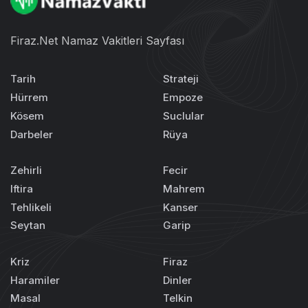
Firaz.Net Namaz Vakitleri Sayfası
Tarih
Strateji
Hürrem
Empoze
Kösem
Suclular
Darbeler
Rüya
Zehirli
Fecir
Iftira
Mahrem
Tehlikeli
Kanser
Seytan
Garip
Kriz
Firaz
Haramiler
Dinler
Masal
Telkin