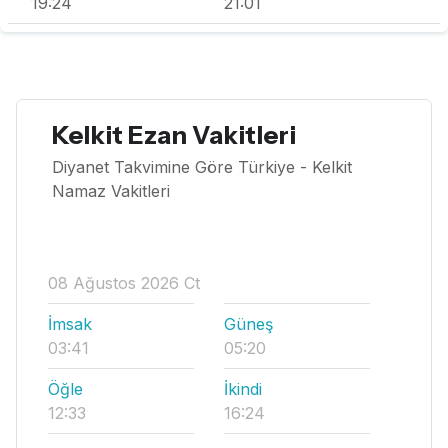
19:24
21:01
Kelkit Ezan Vakitleri
Diyanet Takvimine Göre Türkiye - Kelkit
Namaz Vakitleri
08 Ağustos 2026 Ct
İmsak
Güneş
03:41
05:20
Öğle
İkindi
12:33
16:24