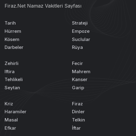
Firaz.Net Namaz Vakitleri Sayfası
Tarih
Strateji
Hürrem
Empoze
Kösem
Suclular
Darbeler
Rüya
Zehirli
Fecir
Iftira
Mahrem
Tehlikeli
Kanser
Seytan
Garip
Kriz
Firaz
Haramiler
Dinler
Masal
Telkin
Efkar
İftar