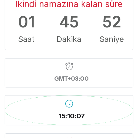
İkindi namazına kalan süre
01
45
51
Saat
Dakika
Saniye
GMT+03:00
15:10:08