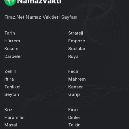
Firaz.Net Namaz Vakitleri Sayfası
Tarih
Strateji
Hürrem
Empoze
Kösem
Suclular
Darbeler
Rüya
Zehirli
Fecir
Iftira
Mahrem
Tehlikeli
Kanser
Seytan
Garip
Kriz
Firaz
Haramiler
Dinler
Masal
Telkin