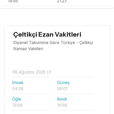
19:55
21:27
Çeltikçi Ezan Vakitleri
Diyanet Takvimine Göre Türkiye - Çeltikçi
Namaz Vakitleri
08 Ağustos 2026 Ct
İmsak
Güneş
04:28
06:01
Öğle
İkindi
13:09
16:56