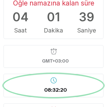
Öğle namazına kalan süre
04
01
38
Saat
Dakika
Saniye
GMT+03:00
08:32:21