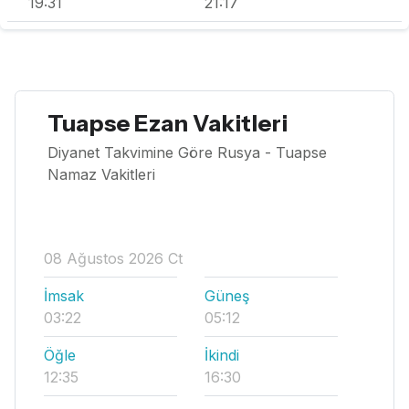
19:31
21:17
Tuapse Ezan Vakitleri
Diyanet Takvimine Göre Rusya - Tuapse
Namaz Vakitleri
08 Ağustos 2026 Ct
İmsak
Güneş
03:22
05:12
Öğle
İkindi
12:35
16:30