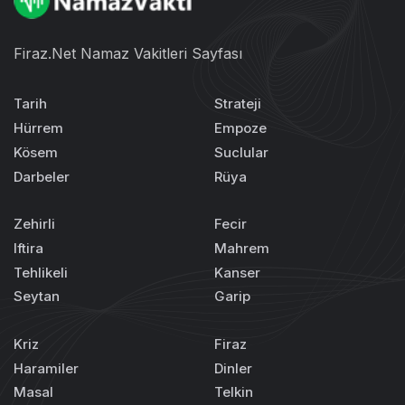
Firaz.Net Namaz Vakitleri Sayfası
Tarih
Strateji
Hürrem
Empoze
Kösem
Suclular
Darbeler
Rüya
Zehirli
Fecir
Iftira
Mahrem
Tehlikeli
Kanser
Seytan
Garip
Kriz
Firaz
Haramiler
Dinler
Masal
Telkin