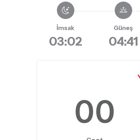
İmsak
Güneş
03:02
04:41
00