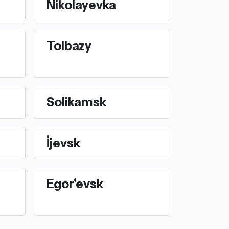
Nikolayevka
Tolbazy
Solikamsk
İjevsk
Egor'evsk