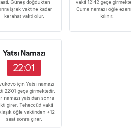
saati. Güneş doğduktan
vakti 12:42 geçe girmekte
onra işrak vaktine kadar
Cuma namazı öğle ezanı 
kerahat vakti olur.
kılınır.
Yatsı Namazı
22:01
yukovo için Yatsı namazı
ti 22:01 geçe girmektedir.
tir namazı yatsıdan sonra
kti girer. Teheccüd vakti
klaşık öğle vaktinden +12
saat sonra girer.