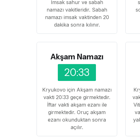
İmsak sahur ve sabah
namazı vakitleridir. Sabah
s
namazı imsak vaktinden 20
dakika sonra kılınır.
Akşam Namazı
20:33
Kryukovo için Akşam namazı
Kr
vakti 20:33 geçe girmektedir.
vak
İftar vakti akşam ezanı ile
Vi
girmektedir. Oruç akşam
va
ezanı okunduktan sonra
ya
açılır.