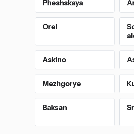
Pheshskaya
A
Orel
S
a
Askino
A
Mezhgorye
K
Baksan
S