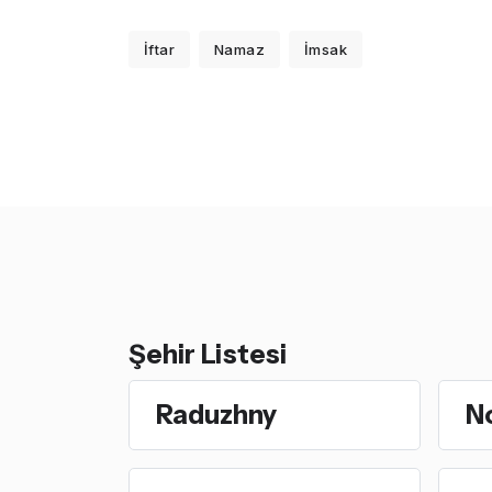
İftar
Namaz
İmsak
Şehir Listesi
Raduzhny
N