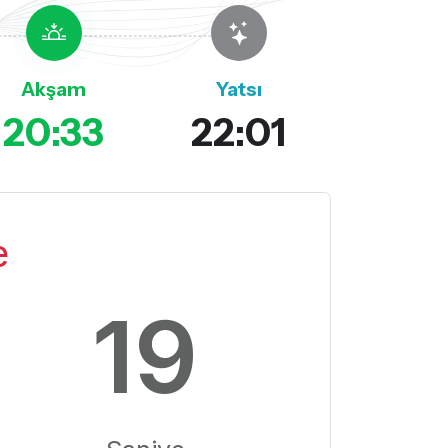
Akşam
Yatsı
20:33
22:01
e
18