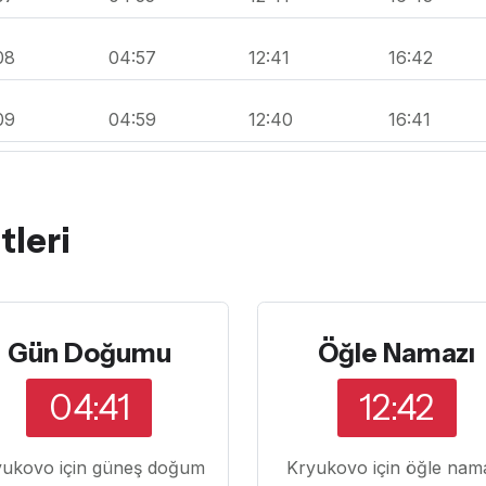
08
04:57
12:41
16:42
09
04:59
12:40
16:41
leri
Gün Doğumu
Öğle Namazı
04:41
12:42
yukovo için güneş doğum
Kryukovo için öğle nam