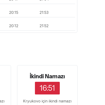
20:15
21:53
20:12
21:52
İkindi Namazı
16:51
azı
Kryukovo için ikindi namazı