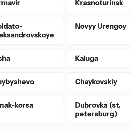
rmavir
Krasnoturinsk
oldato-
Novyy Urengoy
leksandrovskoye
sha
Kaluga
uybyshevo
Chaykovskiy
mak-korsa
Dubrovka (st.
petersburg)