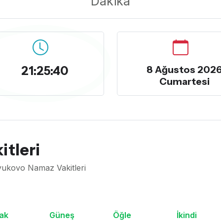
Dakika
21:25:41
8 Ağustos 202
Cumartesi
itleri
yukovo Namaz Vakitleri
ak
Güneş
Öğle
İkindi