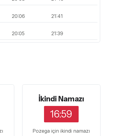
20:06
21:41
20:05
21:39
İkindi Namazı
16:59
zı
Pozega için ikindi namazı