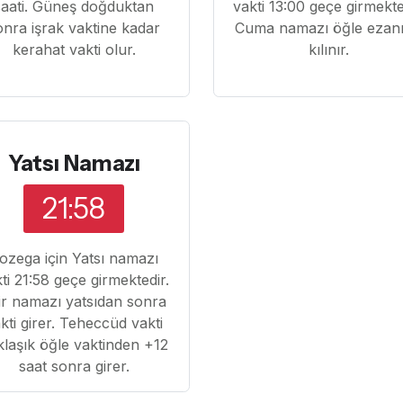
saati. Güneş doğduktan
vakti 13:00 geçe girmekte
onra işrak vaktine kadar
Cuma namazı öğle ezanı 
kerahat vakti olur.
kılınır.
Yatsı Namazı
21:58
ozega için Yatsı namazı
ti 21:58 geçe girmektedir.
tir namazı yatsıdan sonra
kti girer. Teheccüd vakti
klaşık öğle vaktinden +12
saat sonra girer.