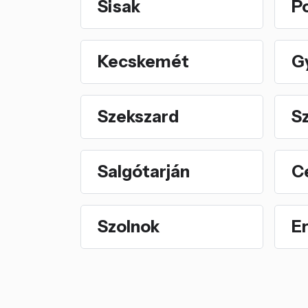
Sisak
P
Kecskemét
G
Szekszard
S
Salgótarján
C
Szolnok
E