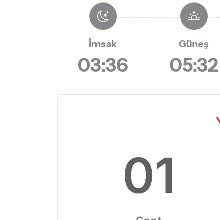
İmsak
Güneş
03:36
05:32
01