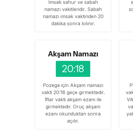
İmsak sahur ve sabah
namazı vakitleridir. Sabah
s
namazı imsak vaktinden 20
dakika sonra kılınır.
Akşam Namazı
20:18
Pozega için Akşam namazı
P
vakti 20:18 geçe girmektedir.
vak
İftar vakti akşam ezanı ile
Vi
girmektedir. Oruç akşam
va
ezanı okunduktan sonra
ya
açılır.