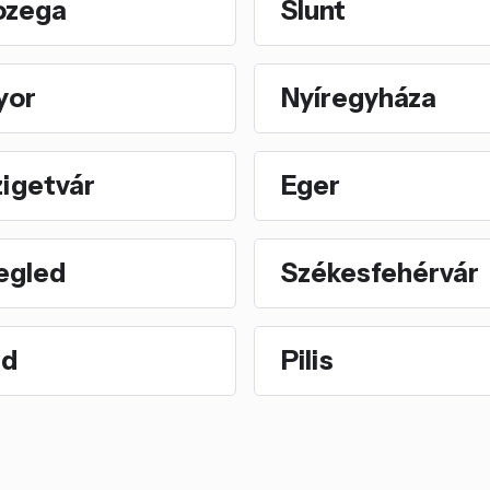
ozega
Slunt
yor
Nyíregyháza
zigetvár
Eger
egled
Székesfehérvár
rd
Pilis