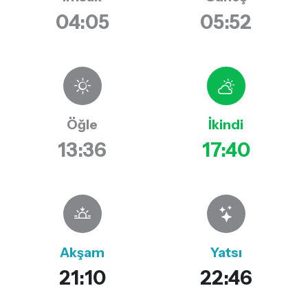
04:05
05:52
Öğle
İkindi
13:36
17:40
Akşam
Yatsı
21:10
22:46